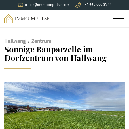
office@immoimpulse.com
+43 664 444 33 44
Men
Hallwang
/
Zentrum
Sonnige Bauparzelle im
Dorfzentrum von Hallwang