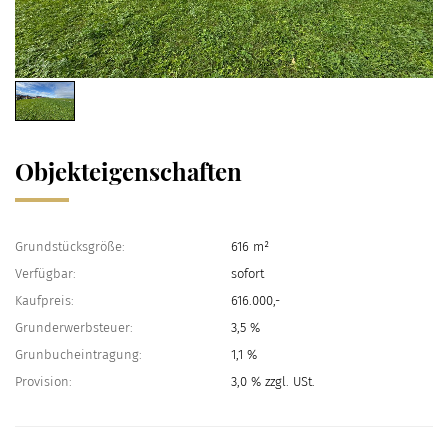
1
/
1
Objekteigenschaften
Grundstücksgröße:
616 m²
Verfügbar:
sofort
Kaufpreis:
616.000,-
Grunderwerbsteuer:
3,5 %
Grunbucheintragung:
1,1 %
Provision:
3,0 % zzgl. USt.