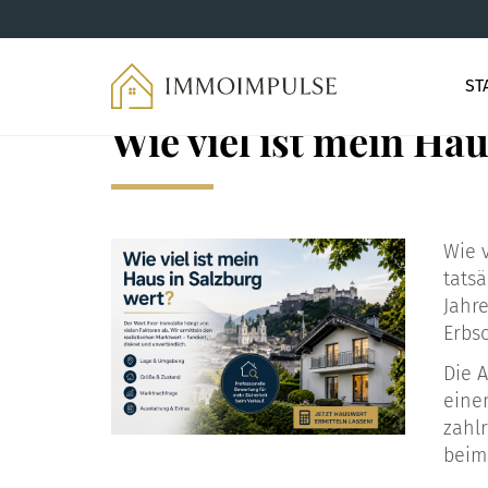
ST
Wie viel ist mein Ha
Wie v
tatsä
Jahr
Erbs
Die A
eine
zahl
beim